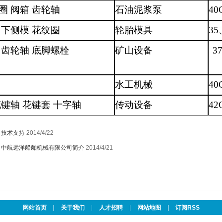
圈 阀箱 齿轮轴
石油泥浆泵
40
 下侧模 花纹圈
轮胎模具
35
 齿轮轴 底脚螺栓
矿山设备
3
水工机械
40
花键轴 花键套 十字轴
传动设备
42
：
技术支持
2014/4/22
：
中航远洋船舶机械有限公司简介
2014/4/21
网站首页
|
关于我们
|
人才招聘
|
网站地图
|
订阅RSS