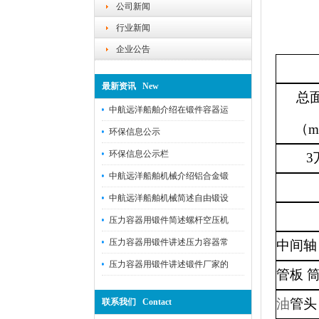
公司新闻
行业新闻
企业公告
最新资讯 New
总
中航远洋船舶介绍在锻件容器运
（
m
环保信息公示
环保信息公示栏
3
中航远洋船舶机械介绍铝合金锻
中航远洋船舶机械简述自由锻设
压力容器用锻件简述螺杆空压机
压力容器用锻件讲述压力容器常
中间轴
压力容器用锻件讲述锻件厂家的
管板 
油
管头
联系我们 Contact