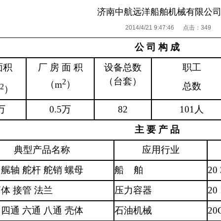
济南中航远洋船舶机械有限公
2014/4/21 9:47:46 点击：
349
公 司 构 成
面积
厂 房 面 积
设备总数
职工
（台套）
2
（
m
）
总数
2
）
万
0.5
万
82
101
人
主 要 产 品
典型产品名称
应用行业
 艉轴 舵杆 舵销 螺母
船
舶
20
筒体 接管 法兰
压力容器
20
 四通 六通 八通 壳体
石油机械
20