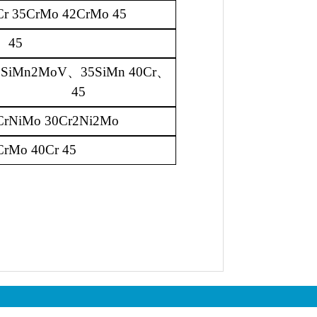
Cr 35CrMo 42CrMo 45
、
45
7SiMn2MoV
、
35SiMn 40Cr
、
45
CrNiMo 30Cr2Ni2Mo
CrMo 40Cr 45