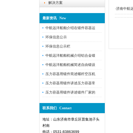
解决方案
·
济南中航
最新资讯 New
中航远洋船舶介绍在锻件容器运
环保信息公示
环保信息公示栏
中航远洋船舶机械介绍铝合金锻
中航远洋船舶机械简述自由锻设
压力容器用锻件简述螺杆空压机
压力容器用锻件讲述压力容器常
压力容器用锻件讲述锻件厂家的
联系我们 Contact
地址：山东济南市章丘区普集池子头
村南
电话：0531-83863699