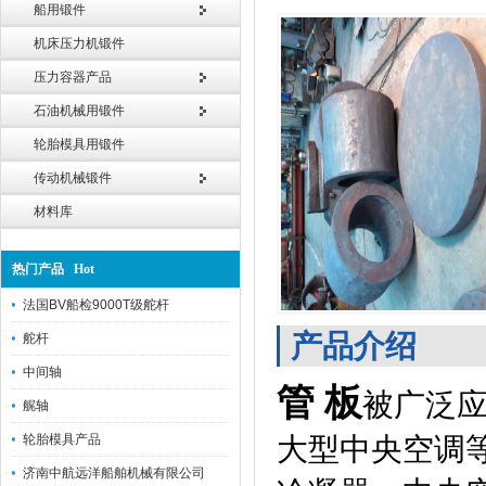
船用锻件
机床压力机锻件
压力容器产品
石油机械用锻件
轮胎模具用锻件
传动机械锻件
材料库
热门产品 Hot
法国BV船检9000T级舵杆
产品介绍
舵杆
中间轴
管 板
被广泛
艉轴
轮胎模具产品
大型中央空调
济南中航远洋船舶机械有限公司