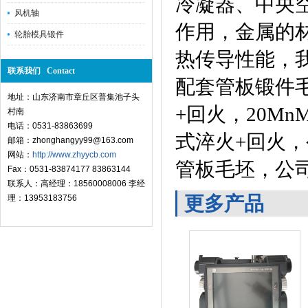
冷凝器、中央
风机轴
作用，金属的
轮胎模具锻件
热传导性能，
联系我们 Contact
配套管板锻件
地址：山东济南市章丘区普集池子头
+
回火，
20Mn
村南
电话：0531-83863699
式淬火
+
回火，
邮箱：zhonghangyy99@163.com
网站：
http://www.zhyycb.com
管板毛坯，公
Fax：0531-83874177 83863144
联系人：高经理：18560008006 李经
更多产品
理：13953183756