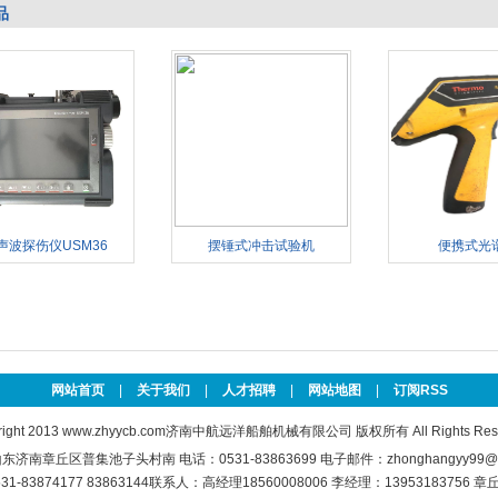
品
声波探伤仪USM36
摆锤式冲击试验机
便携式光
网站首页
|
关于我们
|
人才招聘
|
网站地图
|
订阅RSS
right 2013
www.zhyycb.com
济南中航远洋船舶机械有限公司 版权所有 All Rights Rese
济南章丘区普集池子头村南 电话：0531-83863699 电子邮件：zhonghangyy99@1
31-83874177 83863144联系人：高经理18560008006 李经理：13953183756 