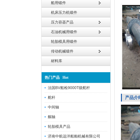
船用锻件
机床压力机锻件
压力容器产品
石油机械用锻件
轮胎模具用锻件
传动机械锻件
材料库
热门产品 Hot
法国BV船检9000T级舵杆
产品介
舵杆
中间轴
艉轴
轮胎模具产品
济南中航远洋船舶机械有限公司