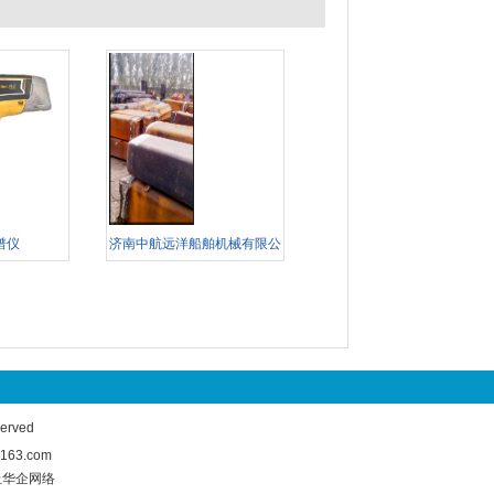
谱仪
济南中航远洋船舶机械有限公
司
rved
63.com
章丘华企网络