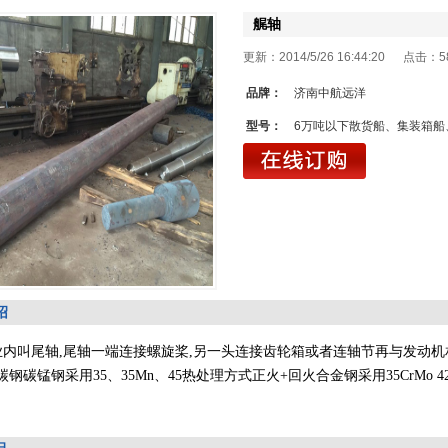
艉轴
更新：2014/5/26 16:44:20 点击：
5
品牌：
济南中航远洋
型号：
6万吨以下散货船、集装箱船
绍
业内叫尾轴
,
尾轴一端连接螺旋桨
,
另一头连接齿轮箱或者连轴节再与发动机
碳钢碳锰钢采用
35
、
35Mn
、
45
热处理方式正火
+
回火合金钢采用
35CrMo 4