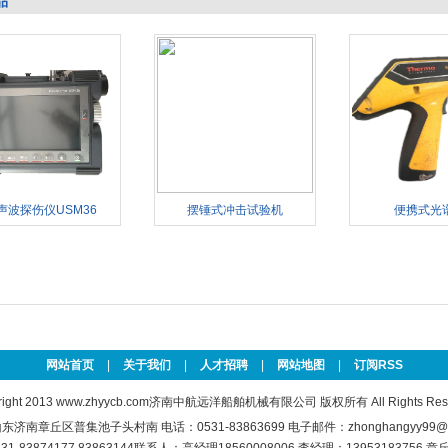
品
声波探伤仪USM36
摆锤式冲击试验机
便携式光
网站首页
|
关于我们
|
人才招聘
|
网站地图
|
订阅RSS
right 2013
www.zhyycb.com
济南中航远洋船舶机械有限公司 版权所有 All Rights Rese
济南章丘区普集池子头村南 电话：0531-83863699 电子邮件：zhonghangyy99@1