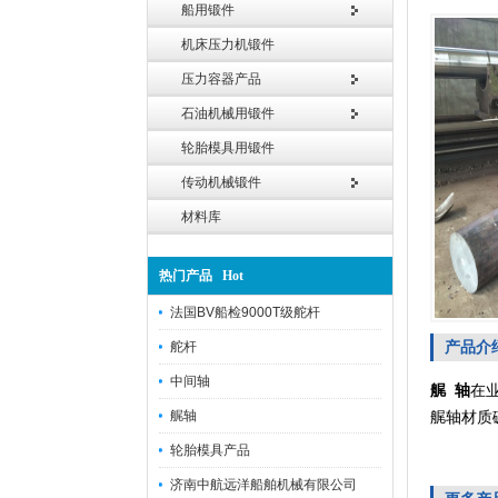
船用锻件
机床压力机锻件
压力容器产品
石油机械用锻件
轮胎模具用锻件
传动机械锻件
材料库
热门产品 Hot
法国BV船检9000T级舵杆
产品介
舵杆
中间轴
艉 轴
在
艉轴
艉轴材质
轮胎模具产品
济南中航远洋船舶机械有限公司