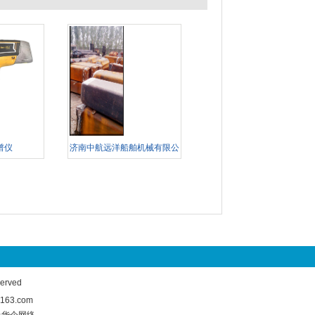
谱仪
济南中航远洋船舶机械有限公
司
rved
63.com