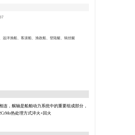
87
、远洋渔船、客滚船、渔政船、登陆艇、辑丝艇
相连
，艉轴
是船舶动力系统中的重要组成部
分，
2CrMo
热处理方式淬火
+
回火