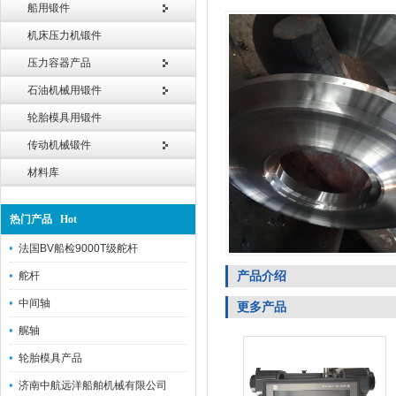
船用锻件
机床压力机锻件
压力容器产品
石油机械用锻件
轮胎模具用锻件
传动机械锻件
材料库
热门产品 Hot
法国BV船检9000T级舵杆
产品介绍
舵杆
中间轴
更多产品
艉轴
轮胎模具产品
济南中航远洋船舶机械有限公司