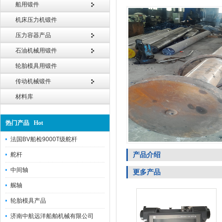
船用锻件
机床压力机锻件
压力容器产品
石油机械用锻件
轮胎模具用锻件
传动机械锻件
材料库
热门产品 Hot
法国BV船检9000T级舵杆
产品介绍
舵杆
中间轴
更多产品
艉轴
轮胎模具产品
济南中航远洋船舶机械有限公司